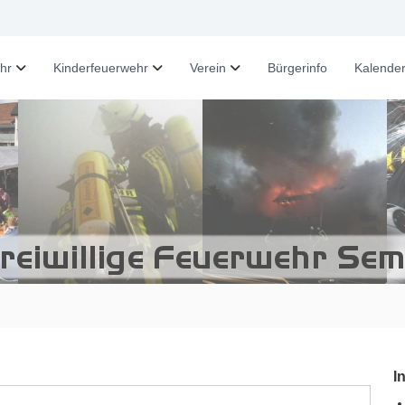
hr
Kinderfeuerwehr
Verein
Bürgerinfo
Kalende
I