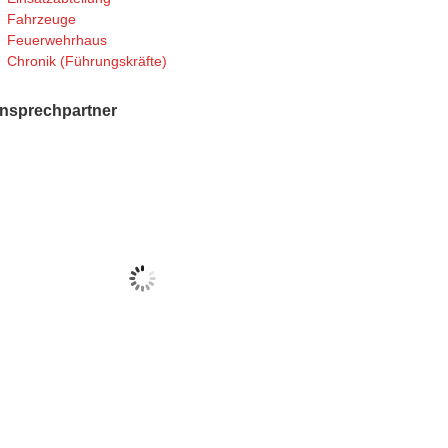
Fahrzeuge
Feuerwehrhaus
Chronik (Führungskräfte)
nsprechpartner
Lion Hirschel
Wehrführer
Jannik Eidmann
Stv. Wehrführer