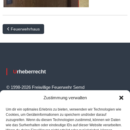
B
Feuerwehrhaus
e
i
t
r
Urheberrecht
a
g
© 1998-2026 Freiwillige Feuerwehr Semd
s
Zustimmung verwalten
n
a
Um dir ein optimales Erlebnis zu bieten, verwenden wir Technologien wie
Feuerwehrhaus
Cookies, um Geräteinformationen zu speichern und/oder darauf
v
zuzugreifen. Wenn du diesen Technologien zustimmst, können wir Daten
wie das Surfverhalten oder eindeutige IDs auf dieser Website verarbeiten.
i
Ernst-Reuter-Straße 14, 64823 Groß-Umstadt