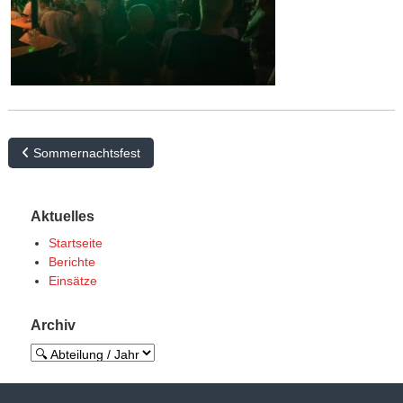
B
Sommernachtsfest
e
i
Aktuelles
t
Startseite
r
Berichte
Einsätze
a
g
Archiv
s
n
a