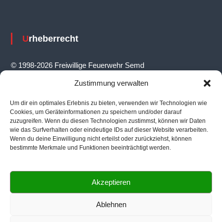
v
i
Urheberrecht
g
a
© 1998-2026 Freiwillige Feuerwehr Semd
t
Zustimmung verwalten
i
Um dir ein optimales Erlebnis zu bieten, verwenden wir Technologien wie
o
Feuerwehrhaus
Cookies, um Geräteinformationen zu speichern und/oder darauf
n
zuzugreifen. Wenn du diesen Technologien zustimmst, können wir Daten
wie das Surfverhalten oder eindeutige IDs auf dieser Website verarbeiten.
Ernst-Reuter-Straße 14, 64823 Groß-Umstadt
Wenn du deine Einwilligung nicht erteilst oder zurückziehst, können
bestimmte Merkmale und Funktionen beeinträchtigt werden.
Akzeptieren
Informationen
Ablehnen
Ansprechpartner
|
Impressum
|
Datenschutz