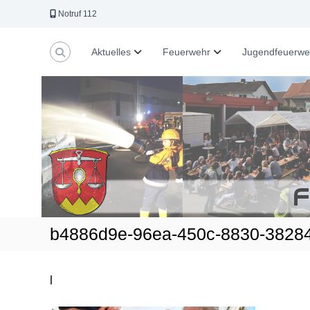
Z
Notruf 112
u
m
I
Aktuelles
Feuerwehr
Jugendfeuerwe
n
h
a
l
t
s
p
r
i
n
g
e
b4886d9e-96ea-450c-8830-3828
n
|