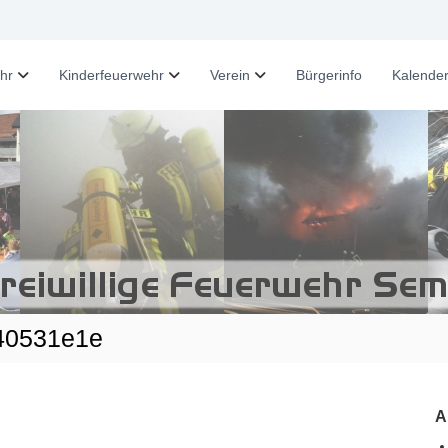
hr
Kinderfeuerwehr
Verein
Bürgerinfo
Kalende
40531e1e
A