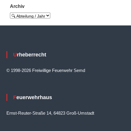
g
Archiv
s
n
a
v
i
Urheberrecht
g
a
© 1998-2026 Freiwillige Feuerwehr Semd
t
i
o
Feuerwehrhaus
n
Ernst-Reuter-Straße 14, 64823 Groß-Umstadt