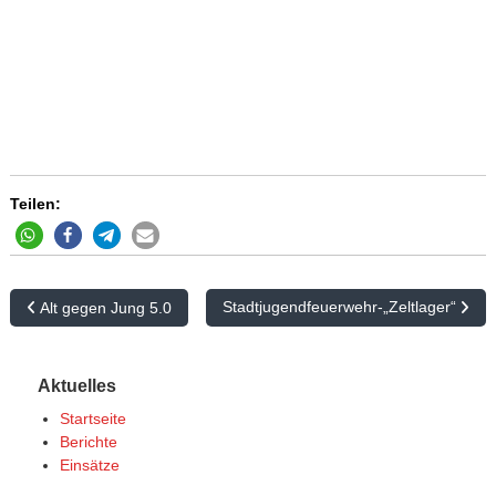
Teilen:
B
Stadtjugendfeuerwehr-„Zeltlager“
Alt gegen Jung 5.0
e
i
Aktuelles
t
Startseite
r
Berichte
Einsätze
a