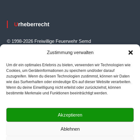
v
i
Urheberrecht
g
a
© 1998-2026 Freiwillige Feuerwehr Semd
t
Zustimmung verwalten
i
Um dir ein optimales Erlebnis zu bieten, verwenden wir Technologien wie
o
Feuerwehrhaus
Cookies, um Geräteinformationen zu speichern und/oder darauf
n
zuzugreifen. Wenn du diesen Technologien zustimmst, können wir Daten
wie das Surfverhalten oder eindeutige IDs auf dieser Website verarbeiten.
Ernst-Reuter-Straße 14, 64823 Groß-Umstadt
Wenn du deine Einwilligung nicht erteilst oder zurückziehst, können
bestimmte Merkmale und Funktionen beeinträchtigt werden.
Akzeptieren
Informationen
Ablehnen
Ansprechpartner
|
Impressum
|
Datenschutz