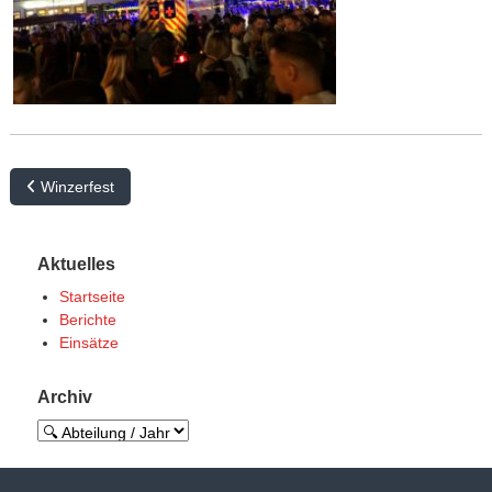
B
Winzerfest
e
i
Aktuelles
t
Startseite
r
Berichte
Einsätze
a
g
Archiv
s
n
a