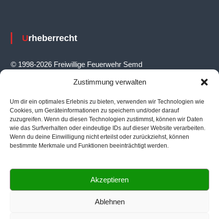
v
i
Urheberrecht
g
a
© 1998-2026 Freiwillige Feuerwehr Semd
t
Zustimmung verwalten
i
Um dir ein optimales Erlebnis zu bieten, verwenden wir Technologien wie
o
Feuerwehrhaus
Cookies, um Geräteinformationen zu speichern und/oder darauf
n
zuzugreifen. Wenn du diesen Technologien zustimmst, können wir Daten
wie das Surfverhalten oder eindeutige IDs auf dieser Website verarbeiten.
Ernst-Reuter-Straße 14, 64823 Groß-Umstadt
Wenn du deine Einwilligung nicht erteilst oder zurückziehst, können
bestimmte Merkmale und Funktionen beeinträchtigt werden.
Akzeptieren
Informationen
Ablehnen
Ansprechpartner
|
Impressum
|
Datenschutz