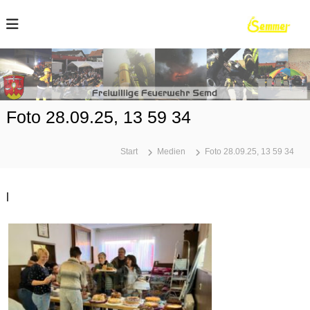
Z
u
m
I
n
h
r
a
l
Foto 28.09.25, 13 59 34
t
s
p
Start
Medien
Foto 28.09.25, 13 59 34
r
r
i
n
|
g
e
n