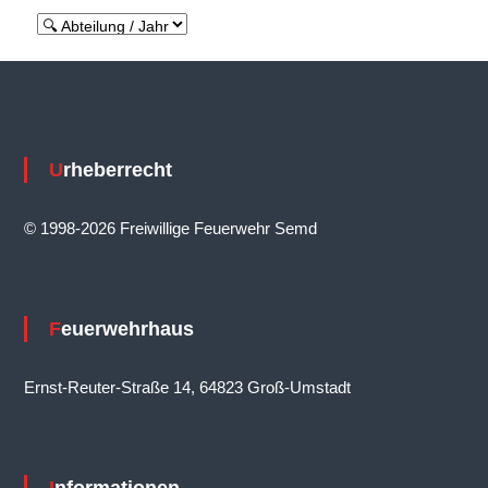
s
n
a
v
i
Urheberrecht
g
a
© 1998-2026 Freiwillige Feuerwehr Semd
t
i
o
Feuerwehrhaus
n
Ernst-Reuter-Straße 14, 64823 Groß-Umstadt
Informationen