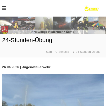
Z
u
m
I
n
h
r
a
l
24-Stunden-Übung
t
s
p
Start
Berichte
24-Stunden-Übung
r
r
i
n
26.04.2026 | Jugendfeuerwehr
g
e
n