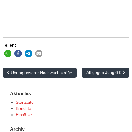
Teilen:
B
Alt gegen Jung 6.0
Übung unserer Nachwuchskräfte
e
i
Aktuelles
t
Startseite
r
Berichte
Einsätze
a
g
Archiv