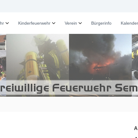
hr
Kinderfeuerwehr
Verein
Bürgerinfo
Kalende
A