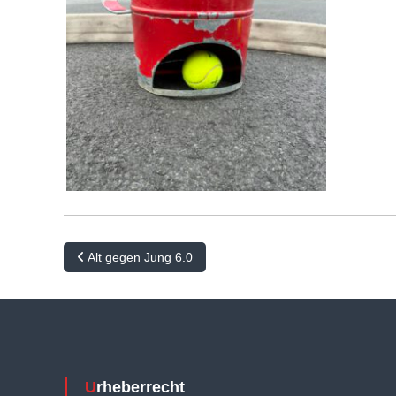
B
Alt gegen Jung 6.0
e
i
t
r
Urheberrecht
a