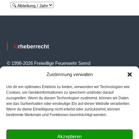
s
n
a
v
i
Urheberrecht
g
a
© 1998-2026 Freiwillige Feuerwehr Semd
t
Zustimmung verwalten
i
Um dir ein optimales Erlebnis zu bieten, verwenden wir Technologien wie
o
Feuerwehrhaus
Cookies, um Geräteinformationen zu speichern und/oder darauf
n
zuzugreifen. Wenn du diesen Technologien zustimmst, können wir Daten
wie das Surfverhalten oder eindeutige IDs auf dieser Website verarbeiten.
Ernst-Reuter-Straße 14, 64823 Groß-Umstadt
Wenn du deine Einwilligung nicht erteilst oder zurückziehst, können
bestimmte Merkmale und Funktionen beeinträchtigt werden.
Akzeptieren
Informationen