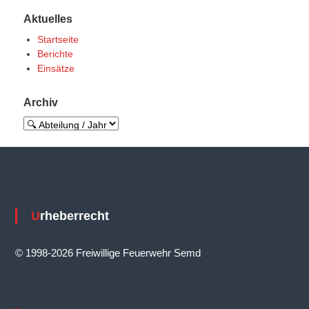
i
Aktuelles
t
Startseite
r
Berichte
Einsätze
a
g
Archiv
s
n
a
v
i
Urheberrecht
g
a
© 1998-2026 Freiwillige Feuerwehr Semd
t
i