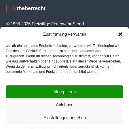
i
Urheberrecht
g
a
© 1998-2026 Freiwillige Feuerwehr Semd
t
Zustimmung verwalten
i
Um dir ein optimales Erlebnis zu bieten, verwenden wir Technologien wie
o
Feuerwehrhaus
Cookies, um Geräteinformationen zu speichern und/oder darauf
n
zuzugreifen. Wenn du diesen Technologien zustimmst, können wir Daten
wie das Surfverhalten oder eindeutige IDs auf dieser Website verarbeiten.
Ernst-Reuter-Straße 14, 64823 Groß-Umstadt
Wenn du deine Einwilligung nicht erteilst oder zurückziehst, können
bestimmte Merkmale und Funktionen beeinträchtigt werden.
Akzeptieren
Informationen
Ablehnen
Ansprechpartner
|
Impressum
|
Datenschutz
Einstellungen ansehen