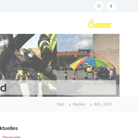
i
f
F
n
a
e
r
s
c
u
t
e
e
a
b
r
w
g
o
e
r
o
h
a
k
r
m
S
e
m
d
Start
Medien
IMG_4076
ktuelles
Startseite