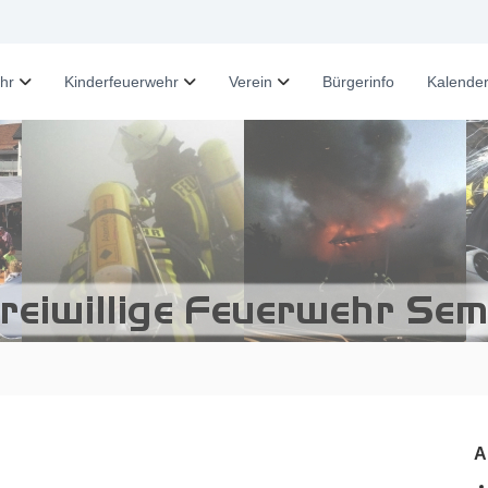
hr
Kinderfeuerwehr
Verein
Bürgerinfo
Kalende
A