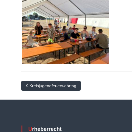
B
Kreisjugendfeuerwehrtag
e
i
t
r
Urheberrecht
a