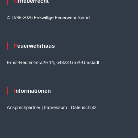
Urheberrecht
g
a
© 1998-2026 Freiwillige Feuerwehr Semd
t
i
o
Feuerwehrhaus
n
Ernst-Reuter-Straße 14, 64823 Groß-Umstadt
Informationen
Ansprechpartner
|
Impressum
|
Datenschutz