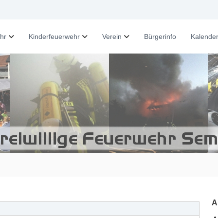
hr
Kinderfeuerwehr
Verein
Bürgerinfo
Kalende
A