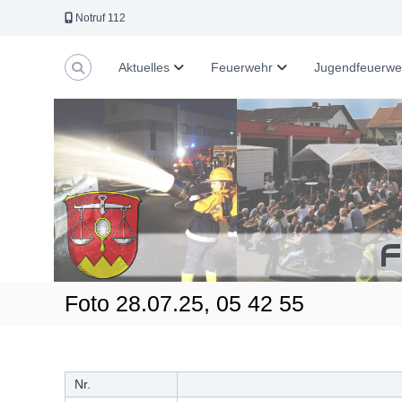
Z
Notruf 112
u
m
I
Aktuelles
Feuerwehr
Jugendfeuerwe
n
h
a
l
t
s
p
r
i
n
g
e
Foto 28.07.25, 05 42 55
n
Nr.